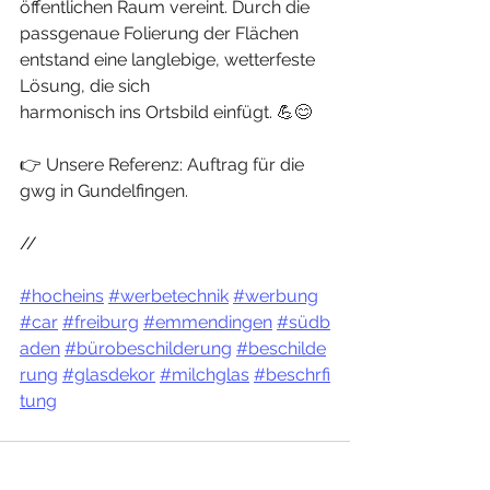
öffentlichen Raum vereint. Durch die 
passgenaue Folierung der Flächen 
entstand eine langlebige, wetterfeste 
Lösung, die sich 
harmonisch ins Ortsbild einfügt. 💪😊
👉 
Unsere Referenz: Auftrag für die 
gwg in Gundelfingen.
//
#hocheins
#werbetechnik
#werbung
#car
#freiburg
#emmendingen
#südb
aden
#bürobeschilderung
#beschilde
rung
#glasdekor
#milchglas
#beschrfi
tung