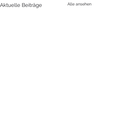
Alle ansehen
Aktuelle Beiträge
UNSERE ÖFFNUNGSZEITEN
Montag – Freitag 8:30 – 17:00Uhr
Sichtschutz